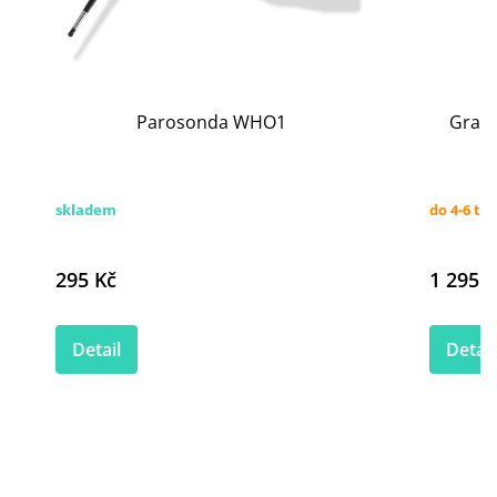
Parosonda WHO1
Grace
skladem
do 4-6 tý
295 Kč
1 295 K
Detail
Detail