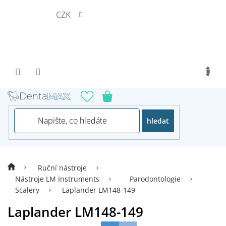
Přejít
CZK
na
obsah
hledat
Ruční nástroje
Nástroje LM Instruments
Parodontologie
Scalery
Laplander LM148-149
Laplander LM148-149