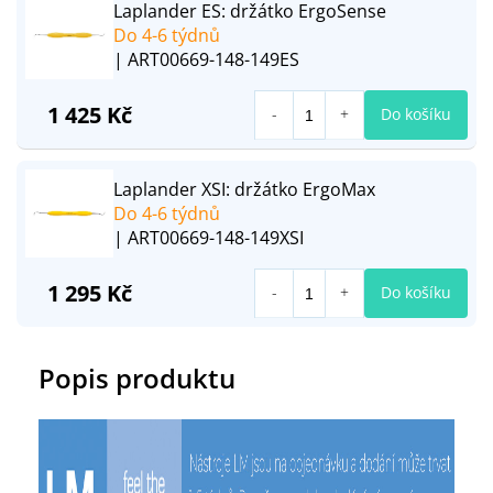
Laplander ES: držátko ErgoSense
Do 4-6 týdnů
| ART00669-148-149ES
1 425 Kč
Do košíku
Laplander XSI: držátko ErgoMax
Do 4-6 týdnů
| ART00669-148-149XSI
1 295 Kč
Do košíku
Popis produktu