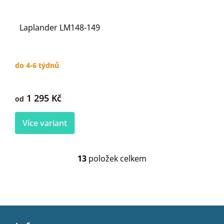
Laplander LM148-149
do 4-6 týdnů
1 295 Kč
od
Více variant
13
položek celkem
O
v
l
á
d
Z
a
c
á