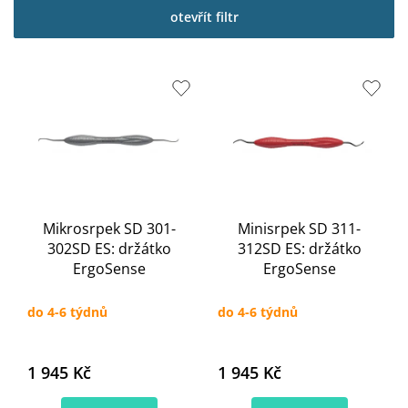
p
otevřít filtr
i
s
p
r
o
d
u
k
t
ů
Mikrosrpek SD 301-
Minisrpek SD 311-
302SD ES: držátko
312SD ES: držátko
ErgoSense
ErgoSense
do 4-6 týdnů
do 4-6 týdnů
1 945 Kč
1 945 Kč