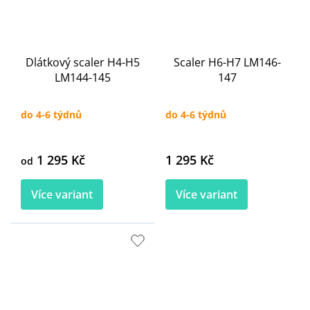
Dlátkový scaler H4-H5
Scaler H6-H7 LM146-
LM144-145
147
do 4-6 týdnů
do 4-6 týdnů
1 295 Kč
1 295 Kč
od
Více variant
Více variant