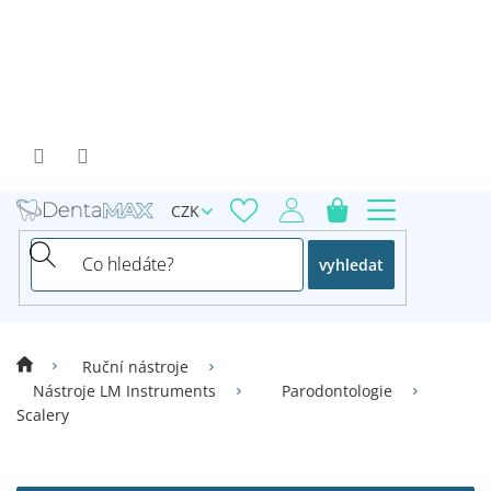
Přejít
na
obsah
CZK
vyhledat
Ruční nástroje
Nástroje LM Instruments
Parodontologie
Scalery
V
ý