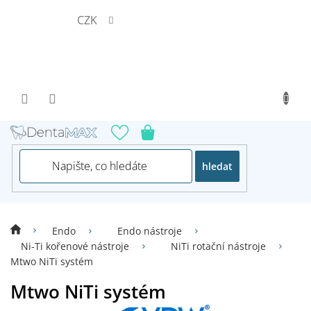
Přejít
CZK
na
obsah
hledat
Endo
Endo nástroje
Ni-Ti kořenové nástroje
NiTi rotační nástroje
Mtwo NiTi systém
Mtwo NiTi systém