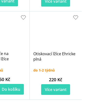
 variant
Více variant
če na
Otiskovací lžíce Ehricke
 lžíce
plná
nů
do 1-2 týdnů
50 Kč
220 Kč
Do košíku
Více variant