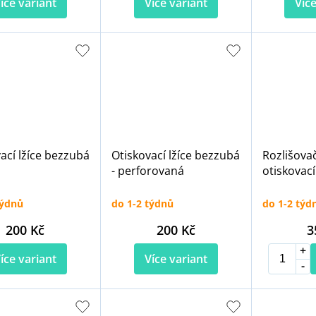
íce variant
Více variant
Více
ací lžíce bezzubá
Otiskovací lžíce bezzubá
Rozlišova
- perforovaná
otiskovací
týdnů
do 1-2 týdnů
do 1-2 týd
200 Kč
200 Kč
3
íce variant
Více variant