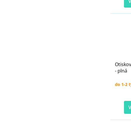
V
Otiskov
- plná
do 1-2 
V