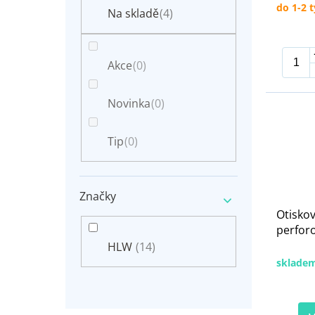
n
do 1-2 
t
Na skladě
(4)
e
ů
l
Akce
(0)
Novinka
(0)
Tip
(0)
Značky
Otiskov
perforo
HLW
(14)
sklade