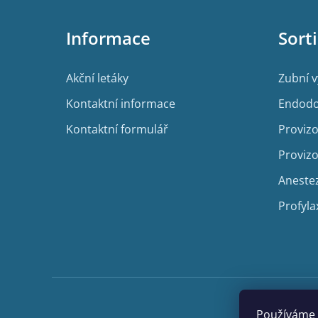
á
p
Informace
Sort
a
t
í
Akční letáky
Zubní 
Kontaktní informace
Endodo
Kontaktní formulář
Provizo
Provizo
Aneste
Profyla
Používáme 