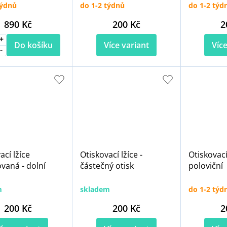
týdnů
do 1-2 týdnů
do 1-2 týd
890 Kč
200 Kč
2
Do košíku
Více variant
Více
ací lžíce
Otiskovací lžíce -
Otiskovací
vaná - dolní
částečný otisk
poloviční
m
skladem
do 1-2 týd
200 Kč
200 Kč
2