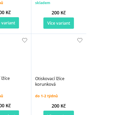
nů
skladem
00 Kč
200 Kč
 variant
Více variant
 lžíce
Otiskovací lžíce
korunková
nů
do 1-2 týdnů
00 Kč
200 Kč