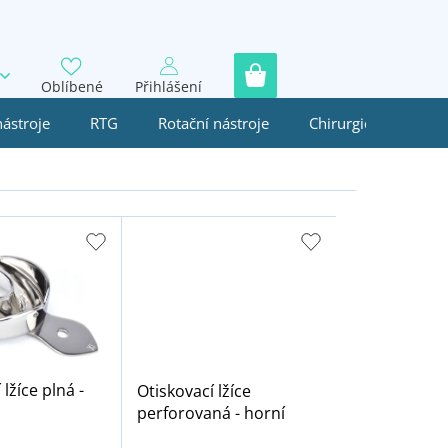
Oblíbené
Přihlášení
nástroje
RTG
Rotační nástroje
Chirurgie
Jedn
 lžíce plná -
Otiskovací lžíce
perforovaná - horní