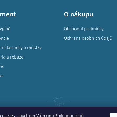
c
í
iment
O nákupu
p
r
v
výplně
Obchodní podmínky
k
y
ncie
Ochrana osobních údajů
v
ý
rní korunky a můstky
p
i
ria a rebáze
s
u
zie
xe
cookies, abychom Vám umožnili pohodlné