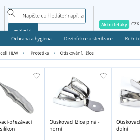
CZK
Akční letáky
vyhledat
Ochrana a hygiena
Dezinfekce a sterilzace
Ruční 
Otiskování, lžíce
oceli HLW
Protetika
ací-ořezávací
Otiskovací lžíce plná -
Otiskovací
silikon
horní
dolní