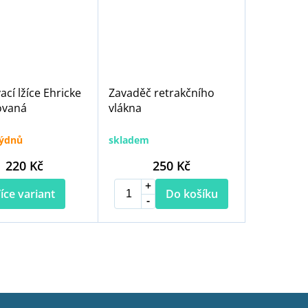
ací lžíce Ehricke
Zavaděč retrakčního
ovaná
vlákna
týdnů
skladem
220 Kč
250 Kč
íce variant
Do košíku
O
v
l
á
d
a