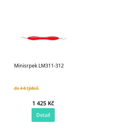
Minisrpek LM311-312
do 4-6 týdnů
1 425 Kč
Detail