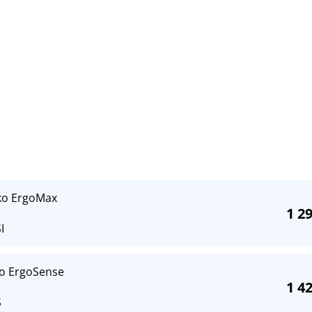
tko ErgoMax
1 2
I
ko ErgoSense
1 4
S