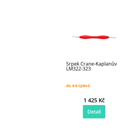
Srpek Crane-Kaplanův
LM322-323
do 4-6 týdnů
1 425 Kč
Detail