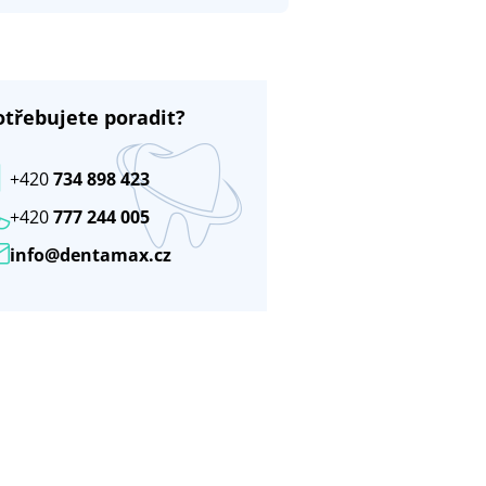
otřebujete poradit?
+420
734 898 423
+420
777 244 005
info@dentamax.cz