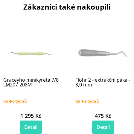
Zákazníci také nakoupili
Graceyho minikyreta 7/8
Flohr 2 - extrakční páka -
LM207-208M
3,0 mm
do 4-6 týdnů
do 1-2 týdnů
1 295 Kč
475 Kč
Detail
Detail