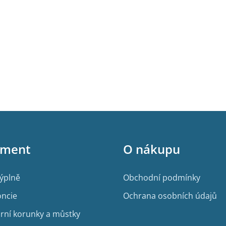
iment
O nákupu
výplně
Obchodní podmínky
ncie
Ochrana osobních údajů
rní korunky a můstky