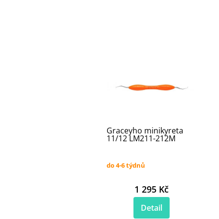
Graceyho minikyreta
11/12 LM211-212M
do 4-6 týdnů
1 295 Kč
Detail