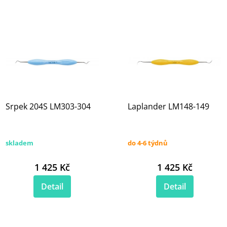
Srpek 204S LM303-304
Laplander LM148-149
skladem
do 4-6 týdnů
1 425 Kč
1 425 Kč
Detail
Detail