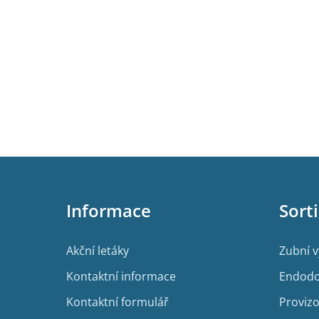
Z
á
p
Informace
Sort
a
t
í
Akční letáky
Zubní 
Kontaktní informace
Endodo
Kontaktní formulář
Provizo