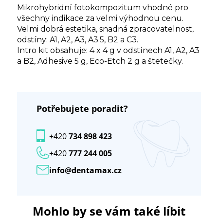
Mikrohybridní fotokompozitum vhodné pro
všechny indikace za velmi výhodnou cenu.
Velmi dobrá estetika, snadná zpracovatelnost,
odstíny: A1, A2, A3, A3.5, B2 a C3.
Intro kit obsahuje: 4 x 4 g v odstínech A1, A2, A3
a B2, Adhesive 5 g, Eco-Etch 2 g a štetečky.
Potřebujete poradit?
+420
734 898 423
+420
777 244 005
info@dentamax.cz
Mohlo by se vám také líbit