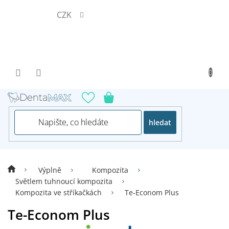
Přejít
CZK
na
obsah
hledat
Výplně
Kompozita
Světlem tuhnoucí kompozita
Kompozita ve stříkačkách
Te-Econom Plus
Te-Econom Plus