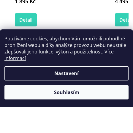
1 895 Kč
4 495 K
Detail
Detail
Používáme cookies, abychom Vám umožnili pohodlné
prohlížení webu a díky analýze provozu webu neustále
Zákazníci také nakoupili
zlepšovali jeho funkce, výkon a použitelnost.
Více
informací
Nastavení
Souhlasím