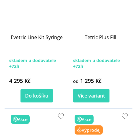
Evetric Line Kit Syringe
Tetric Plus Fill
skladem u dodavatele
skladem u dodavatele
+72h
+72h
4 295 Kč
1 295 Kč
od
Do košíku
Více variant
Akce
Akce
Výprodej