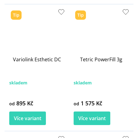
Tip
Tip
Variolink Esthetic DC
Tetric PowerFill 3g
skladem
skladem
895 Kč
1 575 Kč
od
od
Více variant
Více variant