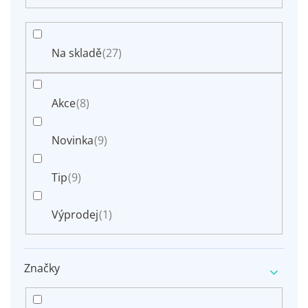
t
ů
Na skladě
(27)
Akce
(8)
Novinka
(9)
Tip
(9)
Výprodej
(1)
Značky