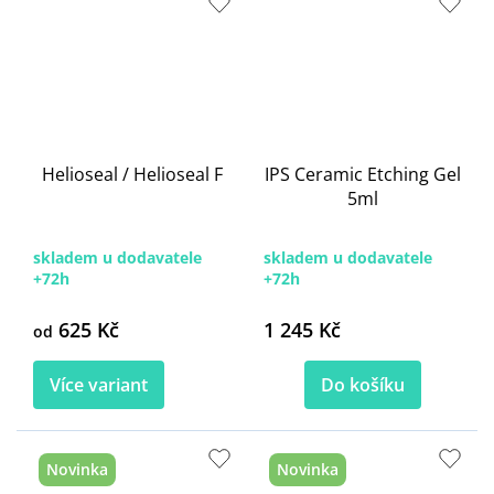
Helioseal / Helioseal F
IPS Ceramic Etching Gel
5ml
skladem u dodavatele
skladem u dodavatele
+72h
+72h
625 Kč
1 245 Kč
od
Více variant
Do košíku
Novinka
Novinka