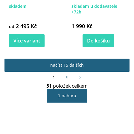
skladem
skladem u dodavatele
+72h
2 495 Kč
1 990 Kč
od
Více variant
Do košíku
načíst 15 dalších
S
1
2
t
O
r
51
položek celkem
v
á
l
n
nahoru
k
á
o
d
v
a
á
c
n
í
í
p