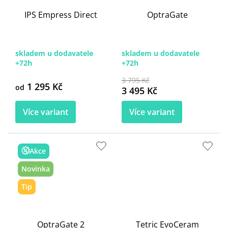
IPS Empress Direct
OptraGate
skladem u dodavatele
skladem u dodavatele
+72h
+72h
3 795 Kč
1 295 Kč
od
3 495 Kč
Více variant
Více variant
Akce
Novinka
Tip
OptraGate 2
Tetric EvoCeram