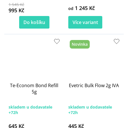
1 545 Kč
1 245 Kč
od
995 Kč
Do košíku
Více variant
Novinka
Te-Econom Bond Refill
Evetric Bulk Flow 2g IVA
5g
skladem u dodavatele
skladem u dodavatele
+72h
+72h
645 Kč
445 Kč