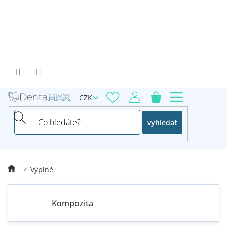
Přejít
na
obsah
CZK
vyhledat
Výplně
Kompozita