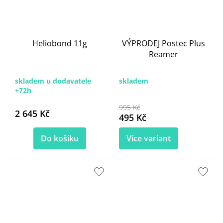
Heliobond 11g
VÝPRODEJ Postec Plus
Reamer
skladem u dodavatele
skladem
+72h
995 Kč
2 645 Kč
495 Kč
Do košíku
Více variant